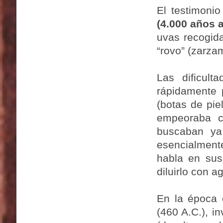
El testimoni
(4.000 años 
uvas recogid
“rovo” (zarza
Las dificult
rápidamente p
(botas de pie
empeoraba c
buscaban ya
esencialmente
habla en sus
diluirlo con 
En la época 
(460 A.C.), i